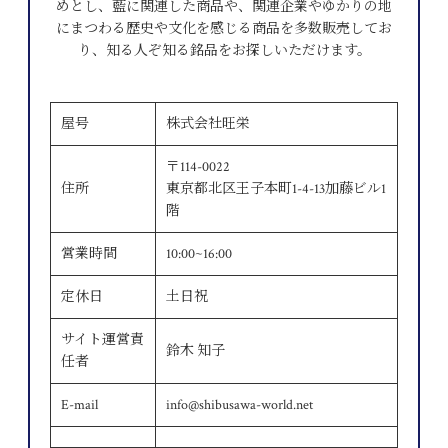
めとし、藍に関連した商品や、関連企業やゆかりの地
にまつわる歴史や文化を感じる商品を多数販売してお
り、知る人ぞ知る銘品をお探しいただけます。
屋号
株式会社旺栄
〒114-0022
住所
東京都北区王子本町1-4-13加藤ビル1
階
営業時間
10:00~16:00
定休日
土日祝
サイト運営責
鈴木 知子
任者
E-mail
info@shibusawa-world.net