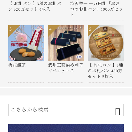
【 お札パン 】3種のお札パ
渋沢栄一 一万円札「おさ
ン 320万セット 6枚入
つのお札パン」1000万セッ
ト
3
4
5
梅花饅頭
武州正藍染め刺子
【 お札パン 】3種
平ペンケース
のお札パン 480万
セット 9枚入