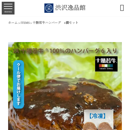

渋沢逸品館
menu
ホーム
>
ITEMS
>
十勝若牛ハンバーグ 6個セット