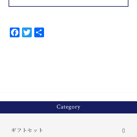
Fa
T
共
ce
wi
有
bo
tt
ok
er
Category
ギフトセット