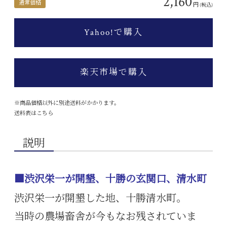
2,160
通常価格
円
(税込)
Yahoo!で購入
楽天市場で購入
※商品価格以外に別途送料がかかります。
送料表はこちら
説明
■渋沢栄一が開墾、十勝の玄関口、清水町
渋沢栄一が開墾した地、十勝清水町。
当時の農場畜舎が今もなお残されていま