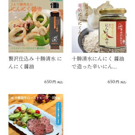
贅沢仕込み 十勝清水 に
十勝清水にんにく 醤油
んにく醤油
で造った辛いにん…
650
650
円
円
(税込)
(税込)