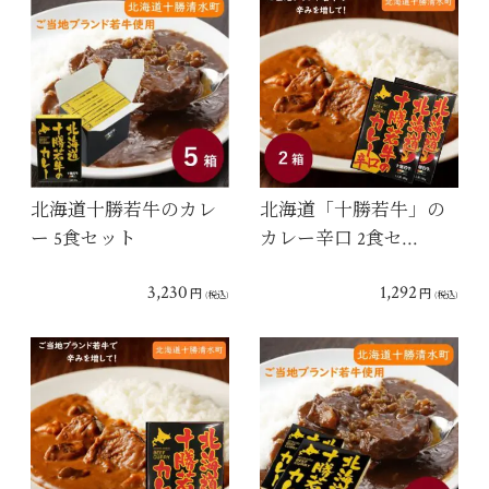
北海道十勝若牛のカレ
北海道「十勝若牛」の
ー 5食セット
カレー辛口 2食セ…
3,230
1,292
円
円
(税込)
(税込)