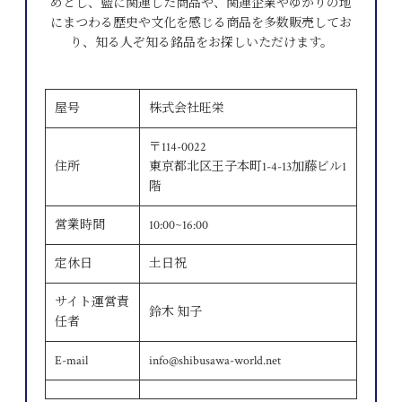
めとし、藍に関連した商品や、関連企業やゆかりの地
にまつわる歴史や文化を感じる商品を多数販売してお
り、知る人ぞ知る銘品をお探しいただけます。
屋号
株式会社旺栄
〒114-0022
住所
東京都北区王子本町1-4-13加藤ビル1
階
営業時間
10:00~16:00
定休日
土日祝
サイト運営責
鈴木 知子
任者
E-mail
info@shibusawa-world.net