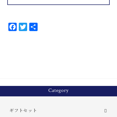
Fa
T
共
ce
wi
有
bo
tt
ok
er
Category
ギフトセット