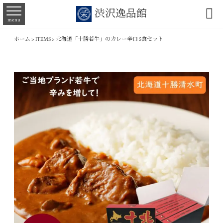

渋沢逸品館
menu
ホーム
>
ITEMS
>
北海道「十勝若牛」のカレー辛口 5食セット