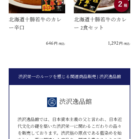
北海道十勝若牛のカレ
北海道十勝若牛のカレ
ー辛口
ー 2食セット
646
1,292
円
円
(税込)
(税込)
渋沢栄一のルーツを感じる関連商品販売 | 渋沢逸品館
渋沢逸品館
渋沢逸品館では、日本資本主義の父と言われ、日本近
代文化の礎を築いた渋沢栄一に関わるこだわりの品々
を販売しております。渋沢翁の原点である藍染めを始