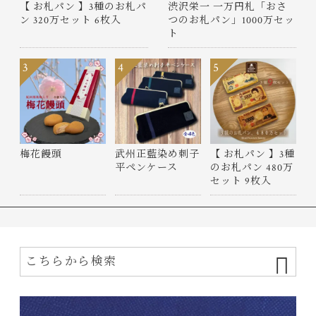
【 お札パン 】3種のお札パ
渋沢栄一 一万円札「おさ
ン 320万セット 6枚入
つのお札パン」1000万セッ
ト
3
4
5
梅花饅頭
武州正藍染め刺子
【 お札パン 】3種
平ペンケース
のお札パン 480万
セット 9枚入