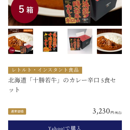
レトルト・インスタント食品
北海道「十勝若牛」のカレー辛口 5食セ
ット
3,230
通常価格
円
(税込)
Yahoo!で購入