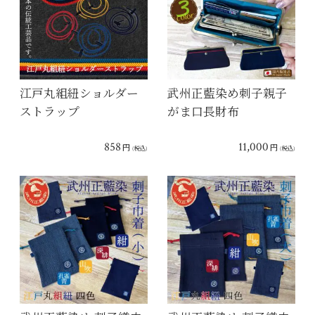
江戸丸組紐ショルダー
武州正藍染め刺子親子
ストラップ
がま口長財布
858
11,000
円
円
(税込)
(税込)