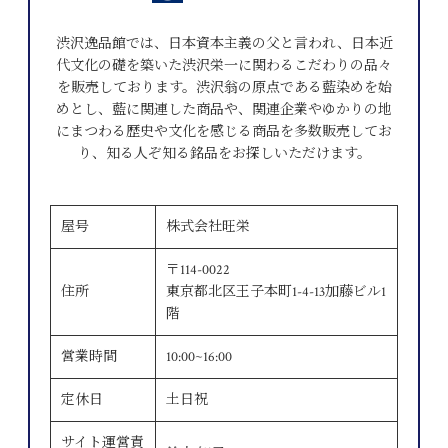
渋沢逸品館では、日本資本主義の父と言われ、日本近
代文化の礎を築いた渋沢栄一に関わるこだわりの品々
を販売しております。渋沢翁の原点である藍染めを始
めとし、藍に関連した商品や、関連企業やゆかりの地
にまつわる歴史や文化を感じる商品を多数販売してお
り、知る人ぞ知る銘品をお探しいただけます。
屋号
株式会社旺栄
〒114-0022
住所
東京都北区王子本町1-4-13加藤ビル1
階
営業時間
10:00~16:00
定休日
土日祝
サイト運営責