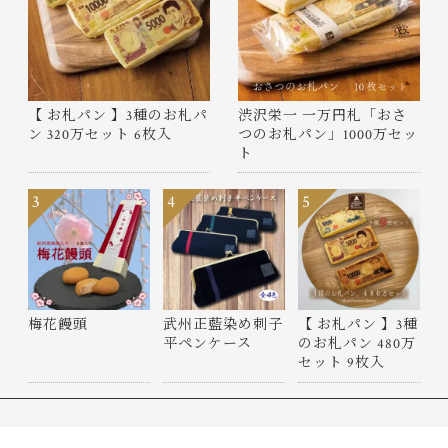
【 お札パン 】3種のお札パ
渋沢栄一 一万円札「おさ
ン 320万セット 6枚入
つのお札パン」1000万セッ
ト
3
4
5
梅花饅頭
武州正藍染め刺子
【 お札パン 】3種
平ペンケース
のお札パン 480万
セット 9枚入