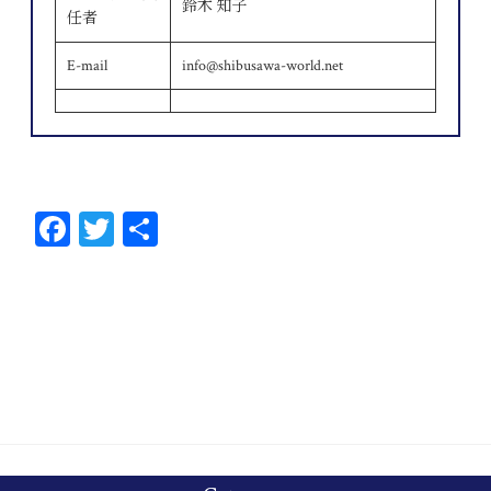
鈴木 知子
任者
E-mail
info@shibusawa-world.net
Fa
T
共
ce
wi
有
bo
tt
ok
er