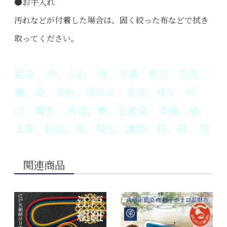
●お手入れ
汚れなどが付着した場合は、固く絞った布などで拭き
取ってください。
藍染 、中、入れ、度、手順、藍色、空気、
甕、染、染色、染める、完成、建て、呼
ば、概要、 剣道、着、正藍染、染織、織、
工業、伝統、用、現在、織物、袴、紺 、屋
関連商品