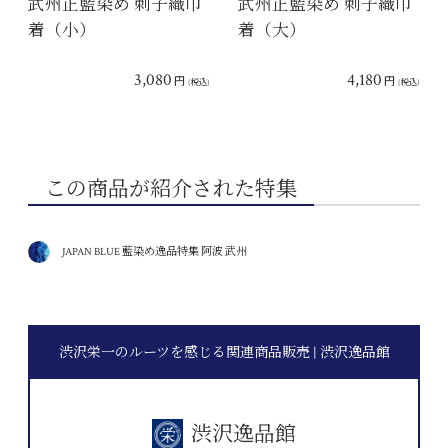
武州正藍染め 刺子織巾
武州正藍染め 刺子織巾
着（小）
着（大）
3,080
4,180
円
円
(税込)
(税込)
この商品が紹介された特集
JAPAN BLUE 藍染め逸品特集 阿波 武州
渋沢栄一のルーツを感じる関連商品販売 | 渋沢逸品館
渋沢逸品館