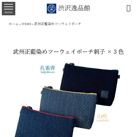

渋沢逸品館
menu
ホーム
>
ITEMS
>
武州正藍染めツーウェイポーチ