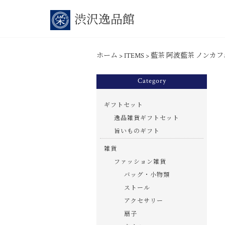
渋沢逸品館
ホーム
>
ITEMS
>
藍茶 阿波藍茶 ノンカ
Category
ギフトセット
逸品雑貨ギフトセット
旨いものギフト
雑貨
ファッション雑貨
バッグ・小物類
ストール
アクセサリー
扇子