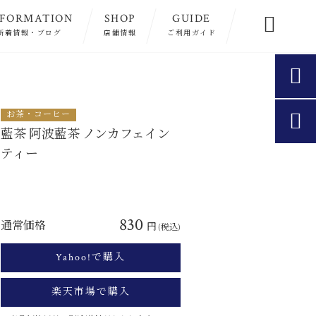
NFORMATION
SHOP
GUIDE

新着情報・ブログ
店舗情報
ご利用ガイド

お茶・コーヒー

藍茶 阿波藍茶 ノンカフェイン
ティー
830
通常価格
円
(税込)
Yahoo!で購入
楽天市場で購入