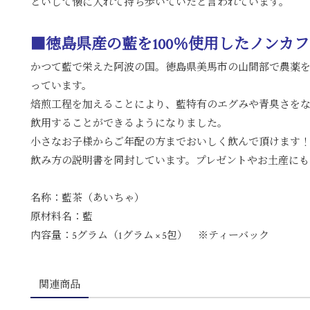
といして懐に入れて持ち歩いていたと言われています。
■徳島県産の藍を100％使用したノンカ
かつて藍で栄えた阿波の国。徳島県美馬市の山間部で農薬
っています。
焙煎工程を加えることにより、藍特有のエグみや青臭さを
飲用することができるようになりました。
小さなお子様からご年配の方までおいしく飲んで頂けます
飲み方の説明書を同封しています。プレゼントやお土産にも
名称：藍茶（あいちゃ）
原材料名：藍
内容量：5グラム（1グラム × 5包） ※ティーバック
関連商品