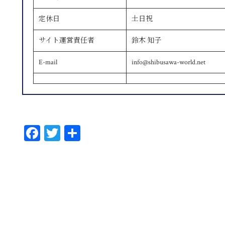
定休日
土日祝
サイト運営責任者
鈴木 知子
E-mail
info@shibusawa-world.net
Fa
T
共
ce
wi
有
bo
tt
ok
er