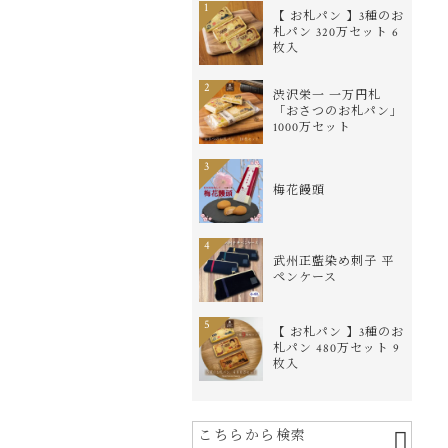
1
【 お札パン 】3種のお
札パン 320万セット 6
枚入
2
渋沢栄一 一万円札
「おさつのお札パン」
1000万セット
3
梅花饅頭
4
武州正藍染め刺子 平
ペンケース
5
【 お札パン 】3種のお
札パン 480万セット 9
枚入