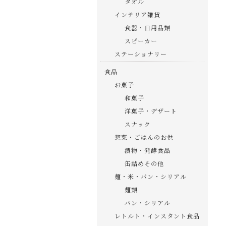
タオル
インテリア雑貨
食器・日用品類
スピーカー
ステーショナリー
食品
お菓子
和菓子
洋菓子・デザート
スナック
惣菜・ごはんのお供
漬物・発酵食品
缶詰めその他
麺・米・パン・シリアル
麺類
パン・シリアル
レトルト・インスタント食品