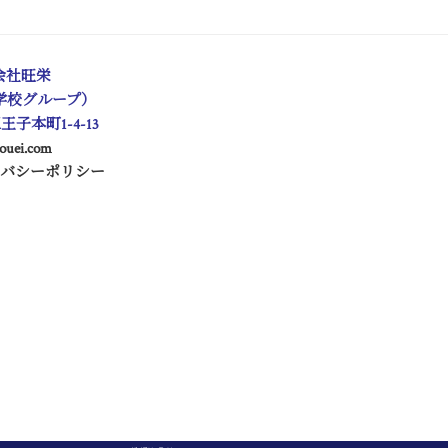
会社旺栄
学校グループ）
区王子本町1-4-13
ouei.com
イバシーポリシー