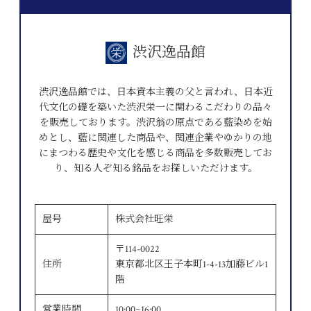
渋沢逸品館
渋沢逸品館では、日本資本主義の父と言われ、日本近
代文化の礎を築いた渋沢栄一に関わるこだわりの品々
を販売しております。渋沢翁の原点である藍染めを始
めとし、藍に関連した商品や、関連企業やゆかりの地
にまつわる歴史や文化を感じる商品を多数販売してお
り、知る人ぞ知る銘品をお探しいただけます。
屋号
株式会社旺栄
〒114-0022
住所
東京都北区王子本町1-4-13加藤ビル1
階
営業時間
10:00~16:00