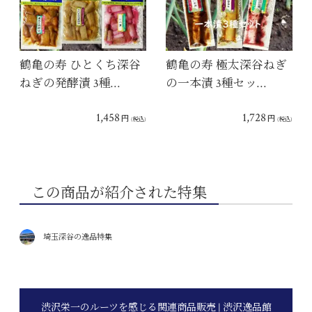
鶴亀の寿 ひとくち深谷
鶴亀の寿 極太深谷ねぎ
ねぎの発酵漬 3種…
の一本漬 3種セッ…
1,458
1,728
円
円
(税込)
(税込)
この商品が紹介された特集
埼玉深谷の逸品特集
渋沢栄一のルーツを感じる関連商品販売 | 渋沢逸品館