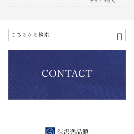
セット 9枚入
渋沢逸品館