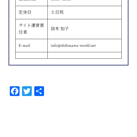
定休日
土日祝
サイト運営責
鈴木 知子
任者
E-mail
info@shibusawa-world.net
Fa
T
共
ce
wi
有
bo
tt
ok
er