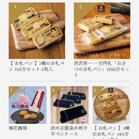
1
2
【 お札パン 】3種のお札パ
渋沢栄一 一万円札「おさ
ン 320万セット 6枚入
つのお札パン」1000万セッ
ト
3
4
5
梅花饅頭
武州正藍染め刺子
【 お札パン 】3種
平ペンケース
のお札パン 480万