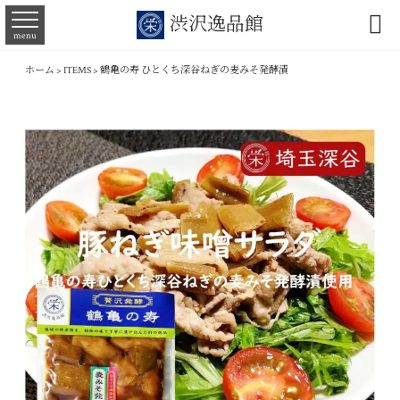

渋沢逸品館
menu
ホーム
>
ITEMS
>
鶴亀の寿 ひとくち深谷ねぎの麦みそ発酵漬