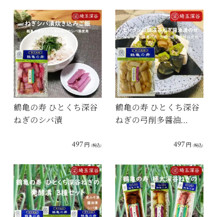
鶴亀の寿 ひとくち深谷
鶴亀の寿 ひとくち深谷
ねぎのシバ漬
ねぎの弓削多醤油…
497
497
円
円
(税込)
(税込)