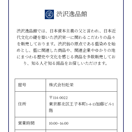
渋沢逸品館
渋沢逸品館では、日本資本主義の父と言われ、日本近
代文化の礎を築いた渋沢栄一に関わるこだわりの品々
を販売しております。渋沢翁の原点である藍染めを始
めとし、藍に関連した商品や、関連企業やゆかりの地
にまつわる歴史や文化を感じる商品を多数販売してお
り、知る人ぞ知る銘品をお探しいただけます。
屋号
株式会社旺栄
〒114-0022
住所
東京都北区王子本町1-4-13加藤ビル1
階
営業時間
10:00~16:00