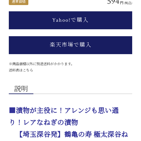
594
通常価格
円
(税込)
Yahoo!で購入
楽天市場で購入
※商品価格以外に別途送料がかかります。
送料表はこちら
説明
■漬物が主役に！アレンジも思い通
り！レアなねぎの漬物
【埼玉深谷発】鶴亀の寿 極太深谷ね