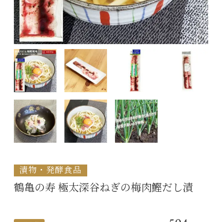
漬物・発酵食品
鶴亀の寿 極太深谷ねぎの梅肉鰹だし漬