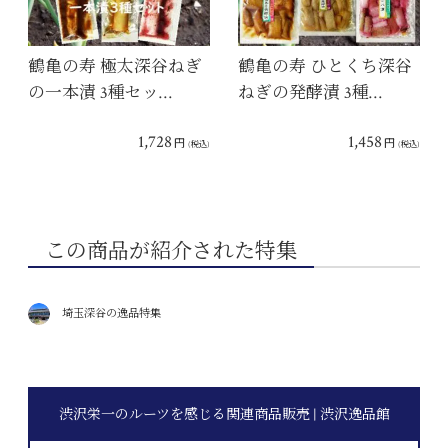
鶴亀の寿 極太深谷ねぎ
鶴亀の寿 ひとくち深谷
の一本漬 3種セッ…
ねぎの発酵漬 3種…
1,728
1,458
円
円
(税込)
(税込)
この商品が紹介された特集
埼玉深谷の逸品特集
渋沢栄一のルーツを感じる関連商品販売 | 渋沢逸品館