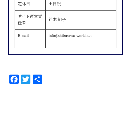
定休日
土日祝
サイト運営責
鈴木 知子
任者
E-mail
info@shibusawa-world.net
Fa
T
共
ce
wi
有
bo
tt
ok
er