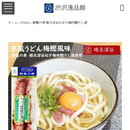

渋沢逸品館
menu
ホーム
>
ITEMS
>
鶴亀の寿 極太深谷ねぎの梅肉鰹だし漬