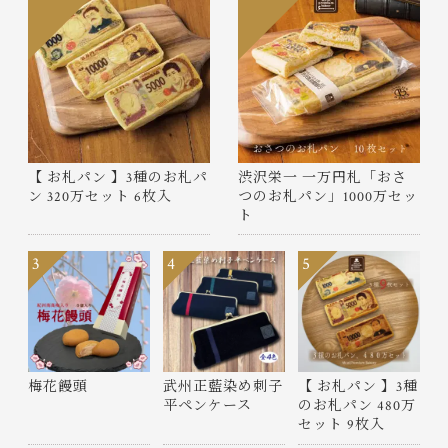
【 お札パン 】3種のお札パ
渋沢栄一 一万円札「おさ
ン 320万セット 6枚入
つのお札パン」1000万セッ
ト
3
4
5
梅花饅頭
武州正藍染め刺子
【 お札パン 】3種
平ペンケース
のお札パン 480万
セット 9枚入