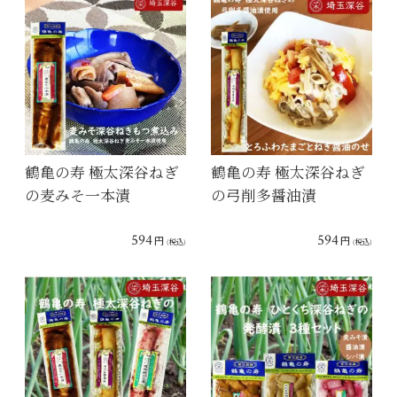
鶴亀の寿 極太深谷ねぎ
鶴亀の寿 極太深谷ねぎ
の麦みそ一本漬
の弓削多醤油漬
594
594
円
円
(税込)
(税込)