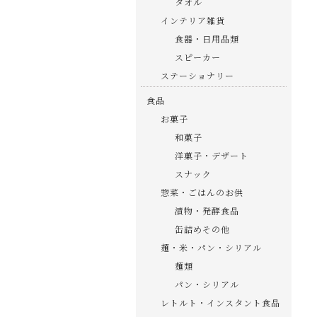
タオル
インテリア雑貨
食器・日用品類
スピーカー
ステーショナリー
食品
お菓子
和菓子
洋菓子・デザート
スナック
惣菜・ごはんのお供
漬物・発酵食品
缶詰めその他
麺・米・パン・シリアル
麺類
パン・シリアル
レトルト・インスタント食品