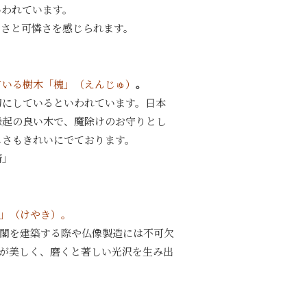
いわれています。
しさと可憐さを感じられます。
ている樹木「槐」（えんじゅ）
。
切にしているといわれています。日本
縁起の良い木で、魔除けのお守りとし
しさもきれいにでております。
情」
」（けやき）。
閣を建築する際や仏像製造には不可欠
が美しく、磨くと著しい光沢を生み出