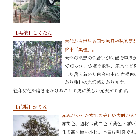
【黒檀】こくたん
古代から世界各国で家具や弦楽器
銘木「黒檀」。
天然の漆黒の色合いが特徴で重厚
て知られ、仏壇や数珠、家具など
した落ち着いた色合の中に 赤褐色
あり独特の光沢感があります。
経年劣化や磨きをかけることで更に美しい光沢がでます。
【花梨】かりん
赤みがかった木肌の美しい表面が人
赤褐色、辺材は黄白色（ 黄色っぽ
性の高く硬い木材。木目は明瞭です