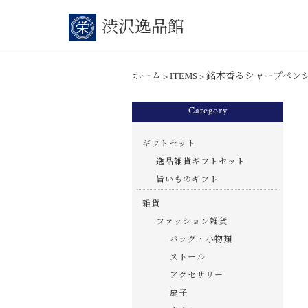
渋沢逸品館
ホーム
>
ITEMS
>
銘木香るシャープペン
Category
ギフトセット
逸品雑貨ギフトセット
旨いものギフト
雑貨
ファッション雑貨
バッグ・小物類
ストール
アクセサリー
扇子