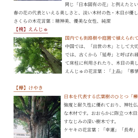
同じ「日本固有の花」と例えたと
春の花の代表といえる美しさと、淡い木材の色・木目が優
さくらの木花言葉：精神美、優美な女性、純潔
【槐】えんじゅ
国内でも街路樹や庭園で植えられ
中国では、「出世の木」として大
では、古くから「延寿」と呼ばれ
て床柱に利用されたり、木目の美
えんじゅの花言葉：「上品」「慕
【欅】けやき
日本を代表する広葉樹のひとつ「欅
強度と耐久性に優れており、神社仏
な木材です。おおらかに際立つ木目
すなじみの深い樹木です。
ケヤキの花言葉：「幸運」「長寿」