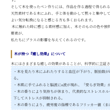
す。
そして木を使ったペン作りには、作品を作る過程で得られ
天然素材である木にふれ、手と体を動かして黙々と集中し
よい気分転換になると感じる方も多くおられます。
木に触れた時に感じる素材感に加え、木そのものの色や独
要素が、
私たちにプラスの影響を与えてくれるのです。
木が持つ『癒し効果』について
木にはさまざまな癒しの効果があることが、科学的に立証
・木を見たり木にふれたりすると血圧が下がり、脈拍数が
る。
・木肌に手でふれると脳波にα波が現れ、「安らぎ効果」
・木の香りにより気持ちが休まり、代表的なストレスホル
下してストレスが抑制される。
・木の香りにより、疲労度の指標であるフリッカー値（ま