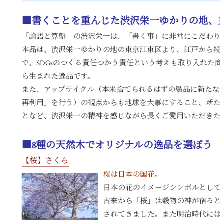
■書くことを重んじた渋沢栄一ゆかりの地、
「論語と算盤」の渋沢栄一は、「書く事」に非常にこだわ
本品は、渋沢栄一ゆかりの地の東京江東区より、江戸から
で、SDGsのつくる責任つかう責任という考えも取り入れた
ら生まれた逸品です。
また、アップサイクル（本来捨てられるはずの製品に新たな
再利用」を行う）の観点からも地球を大事にすること、新
となど、渋沢栄一の精神を感じながら長くご愛用いただき
■8種の天然木でオリジナルの逸品を選ぼう
【桜】さくら
桜は日本の国花。
日本の花のイメージシンボルとし
古来から「桜」は穀物の神が宿る
されてきました。また明治時代に