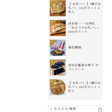
1
【 お札パン 】3種のお
札パン 320万セット 6
枚入
2
渋沢栄一 一万円札
「おさつのお札パン」
1000万セット
3
梅花饅頭
4
武州正藍染め刺子 平
ペンケース
5
【 お札パン 】3種のお
札パン 480万セット 9
枚入