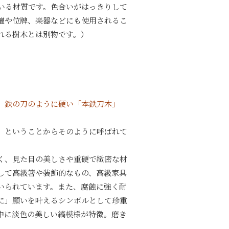
いる材質です。色合いがはっきりして
壇や位牌、楽器などにも使用されるこ
れる樹木とは別物です。）
、鉄の刀のように硬い「本鉄刀木」
」ということからそのように呼ばれて
く、見た目の美しさや重硬で緻密な材
して高級箸や装飾的なもの、高級家具
いられています。また、腐蝕に強く耐
に」願いを叶えるシンボルとして珍重
中に淡色の美しい縞模様が特徴。磨き