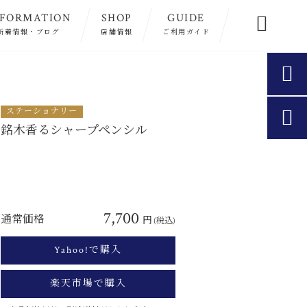
NFORMATION
SHOP
GUIDE

新着情報・ブログ
店舗情報
ご利用ガイド

ステーショナリー

銘木香るシャープペンシル
7,700
通常価格
円
(税込)
Yahoo!で購入
楽天市場で購入