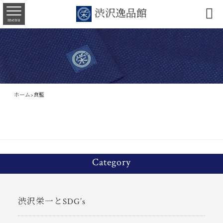

渋沢逸品館
menu
ホーム
>
食藍
Category
渋沢栄一とSDG’s