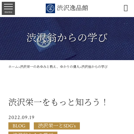

渋沢逸品館
menu
渋沢翁からの学び
ホーム
>
渋沢栄一のあゆみと教え、ゆかりの偉人
>
渋沢翁からの学び
渋沢栄一をもっと知ろう！
2022.09.19
BLOG
渋沢栄一とSDG’s