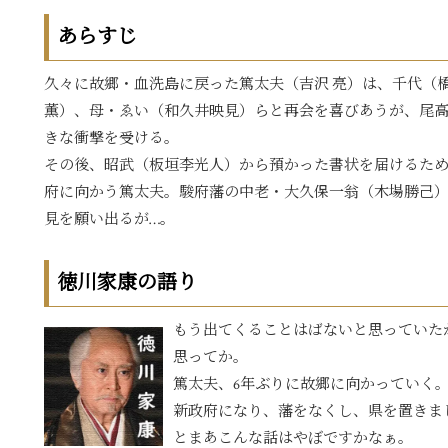
あらすじ
久々に故郷・血洗島に戻った篤太夫（吉沢 亮）は、千代（
薫）、母・ゑい（和久井映見）らと再会を喜びあうが、尾
きな衝撃を受ける。
その後、昭武（板垣李光人）から預かった書状を届けるため
府に向かう篤太夫。駿府藩の中老・大久保一翁（木場勝己
見を願い出るが…。
徳川家康の語り
もう出てくることはばないと思っていた
思ってか。
篤太夫、6年ぶりに故郷に向かっていく
新政府になり、藩をなくし、県を置きま
とまあこんな話はやぼですかなぁ。