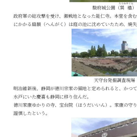
たつみやぐら
駿府城公園（
巽櫓
）
政府軍の総攻撃を受け、激戦地となった能仁寺。本堂を含
にかかる扁額（へんがく）は庭の池に沈めていたため、焼
天守台発掘調査現場
明治維新後、静岡が徳川宗家の領地と定められると、かつ
水戸にいた慶喜も静岡に移り住んだ。
徳川家康ゆかりの寺、宝台院（ほうだいいん）。家康の守
謹慎したという。