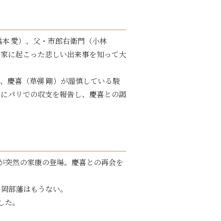
橋本 愛）、父・市郎右衛門（小林
高家に起こった悲しい出来事を知って大
、慶喜（草彅 剛）が謹慎している駿
）にパリでの収支を報告し、慶喜との謁
が突然の家康の登場。慶喜との再会を
。岡部藩はもうない。
した。