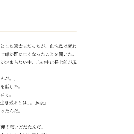
然とした篤太夫だったが、血洗島は変わっていなかった。
長七郎が既に亡くなったことを聞いた。
えが定まらない中、心の中に長七郎が現
たんだ。」
悔を話した。
がねぇ。
生き残るとは…。
(惇忠)」
かったんだ。
が俺の戦い方だたんだ。