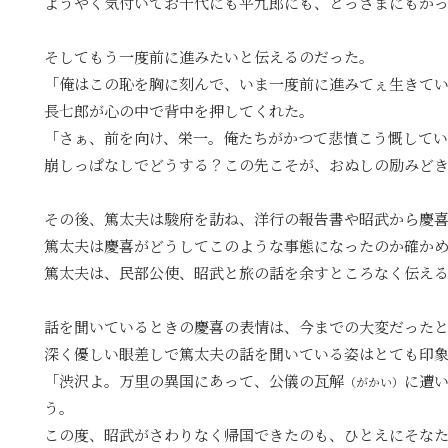
ようやく気付いてお千代にも平九郎にも、とっさまにもか
そしてもう一度前に進みたいと伝えるのだった。
「俺はこの恥を胸に刻んで、いま一度前に進みてぇ生きて
長七郎が心の中で背中を押してくれた。
「さぁ、前を向け、栄一。俺たちがかつて悲憤こう慨して
崩しっぱなしでどうする？この先こそが、おぬしの励みど
その後、篤太夫は駿府を訪ね、洋行の報告書や昭武から慶
篤太夫は慶喜がどうしてこのような事態になったのか確か
篤太夫は、民部公使、昭武と旅の話を余すところなく伝え
話を聞いているときの慶喜の表情は、今までの大変だった
深く優しい眼差しで篤太夫の話を聞いている姿はとても印
「渋沢よ。万里の異国にあって、公儀の瓦解
に遭
（がかい）
う。
この度、昭武がさわりなく帰国できたのも、ひとえにそな