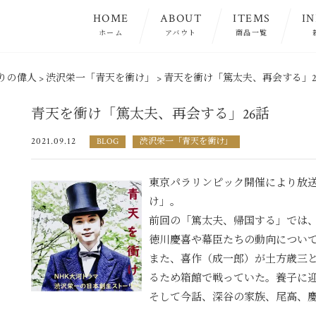
HOME
ABOUT
ITEMS
I
ホーム
アバウト
商品一覧
りの偉人
>
渋沢栄一「青天を衝け」
>
青天を衝け「篤太夫、再会する」2
青天を衝け「篤太夫、再会する」26話
2021.09.12
BLOG
渋沢栄一「青天を衝け」
東京パラリンピック開催により放送
け」。
前回の「篤太夫、帰国する」では
徳川慶喜や幕臣たちの動向につい
また、喜作（成一郎）が土方歳三
るため箱館で戦っていた。養子に
そして今話、深谷の家族、尾高、