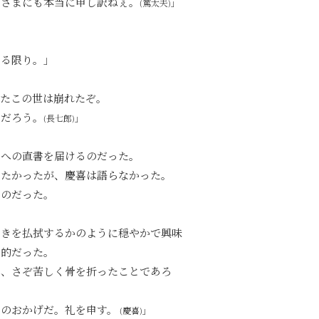
っさまにも本当に申し訳ねぇ。
(篤太夫)」
いる限り。」
いたこの世は崩れたぞ。
きだろう。
(長七郎)」
喜への直書を届けるのだった。
めたかったが、慶喜は語らなかった。
るのだった。
ときを払拭するかのように穏やかで興味
象的だった。
い、さぞ苦しく骨を折ったことであろ
たのおかげだ。礼を申す。
(慶喜)」