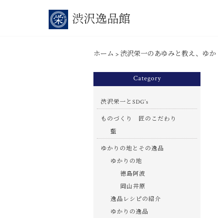
渋沢逸品館
ホーム
>
渋沢栄一のあゆみと教え、ゆか
Category
渋沢栄一とSDG’s
ものづくり 匠のこだわり
藍
ゆかりの地とその逸品
ゆかりの地
徳島阿波
岡山井原
逸品レシピの紹介
ゆかりの逸品