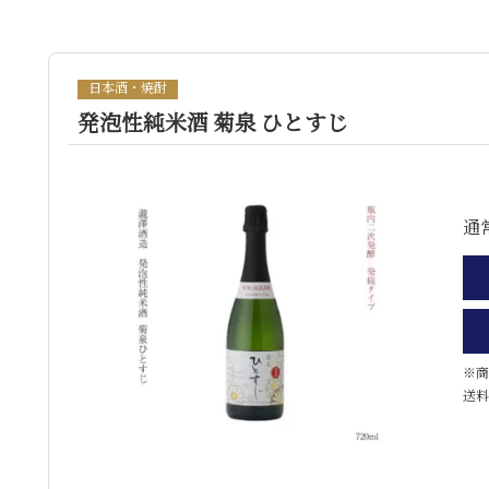
日本酒・焼酎
発泡性純米酒 菊泉 ひとすじ
通
※商
送料