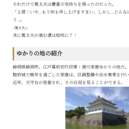
それだけで篤太夫は慶喜の気持ちを悟ったのだった。
「上様！いや…もう何も申し上げますまい。しかし…どんな
う…。
(篤太夫)」
次に篤太夫が進む道は如何に？！
ゆかりの地の紹介
静岡県静岡市。江戸幕府初代将軍・徳川家康ゆかりの地だ
駿府城で晩年を過ごした家康は、区画整備や治水事業を行
近年、天守台が発掘され、その石垣を見ることができる。