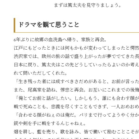
まずは篤太夫を見守りましょう。
ドラマを観て思うこと
6年ぶりに故郷の血洗島へ帰り、家族と再会。
江戸にもどったときには何もかもが変わってしまったと愕
渋沢家では、欧州の旅の話で盛り上がったが夢ででてきた
日本に戻り、篤太夫はこの先どうしていったらよいのか考
れて問いただしてくれた。
「生き残った者には成すべきさだめがあると、お前が言っ
また、尾高家を訪ね、惇忠と再会。お互いにこれまでの後
「俺とてお前と話がしたい。しかしもう、誰にも合わす顔
戦で死ぬことも、忠義を尽くすこともできず、一人おめおめ
「合わせる顔がねぇのは俺だ。パリまで行ってようやく分
銃や剣を手に戦をするんじゃねぇ。
畑を耕し、藍を売り、歌を詠み、皆で働いて励むことこそ