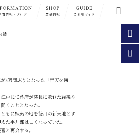
NFORMATION
SHOP
GUIDE

新着情報・ブログ
店舗情報
ご利用ガイド

6話

が3週間ぶりとなった「青天を衝
、江戸にて幕府が薩長に敗れた経緯や
て聞くこととなった。
とともに蝦夷の地を徳川の新天地とす
迎えた平九郎は亡くなっていた。
慶喜と再会する。