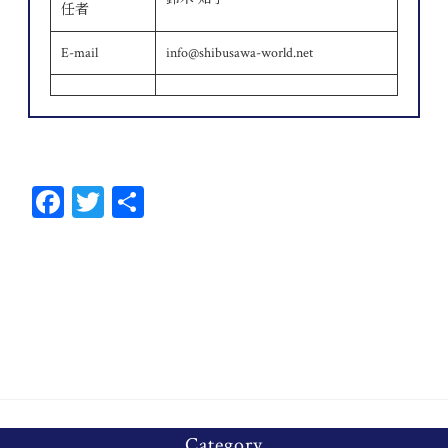
任者
E-mail
info@shibusawa-world.net
Fa
T
共
ce
wi
有
bo
tt
ok
er
Category