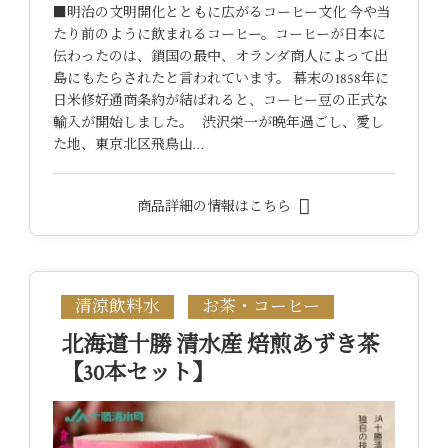
■明治の文明開化とともに広がるコーヒー文化 今や当
たり前のように飲まれるコーヒー。コーヒーが日本に
伝わったのは、鎖国の最中、オランダ商人によって出
島にもたらされたと言われています。 幕末の1858年に
日米修好通商条約が結ばれると、コーヒー豆の正式な
輸入が開始しました。 渋沢栄一が晩年過ごし、愛し
た地、東京北区飛鳥山…
商品詳細の情報はこちら
清涼飲料水
お茶・コーヒー
北海道十勝 清水産 焙煎あずき茶
【30本セット】