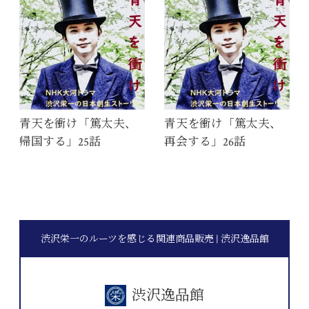
青天を衝け「篤太夫、
青天を衝け「篤太夫、
帰国する」25話
再会する」26話
渋沢栄一のルーツを感じる関連商品販売 | 渋沢逸品館
渋沢逸品館