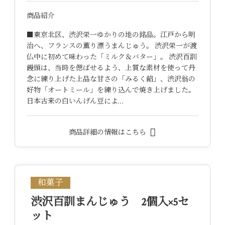
商品紹介
■東京北区、渋沢栄一ゆかりの地の銘品。江戸から明
治へ、フランスの薫り漂うまんじゅう。 渋沢栄一が渡
仏中に初めて味わった「ミルク＆バター」。 渋沢百訓
饅頭は、当時を偲ばせるよう、上質な素材を使って丹
念に練り上げた上品な甘さの「みるく餡」、渋沢翁の
好物「オートミール」を練り込んで焼き上げました。
日本古来の白いんげん豆によ…
商品詳細の情報はこちら
和菓子
渋沢百訓まんじゅう 2個入×5セ
ット