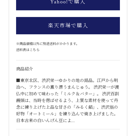
Yahoo!で購入
楽天市場で購入
※商品価格以外に別途送料がかかります。
送料表はこちら
商品紹介
■東京北区、渋沢栄一ゆかりの地の銘品。江戸から明
治へ、フランスの薫り漂うまんじゅう。 渋沢栄一が渡
仏中に初めて味わった「ミルク＆バター」。 渋沢百訓
饅頭は、当時を偲ばせるよう、上質な素材を使って丹
念に練り上げた上品な甘さの「みるく餡」、渋沢翁の
好物「オートミール」を練り込んで焼き上げました。
日本古来の白いんげん豆によ…