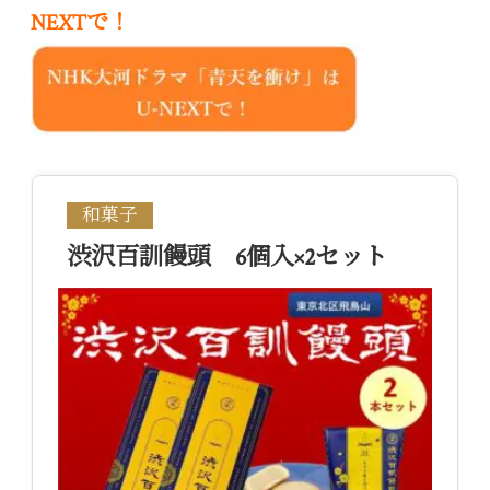
NEXTで！
和菓子
渋沢百訓饅頭 6個入×2セット