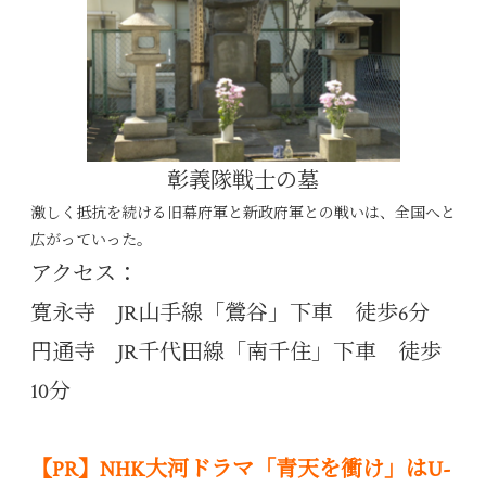
彰義隊戦士の墓
激しく抵抗を続ける旧幕府軍と新政府軍との戦いは、全国へと
広がっていった。
アクセス：
寛永寺 JR山手線「鶯谷」下車 徒歩6分
円通寺 JR千代田線「南千住」下車 徒歩
10分
【PR】NHK大河ドラマ「青天を衝け」はU-