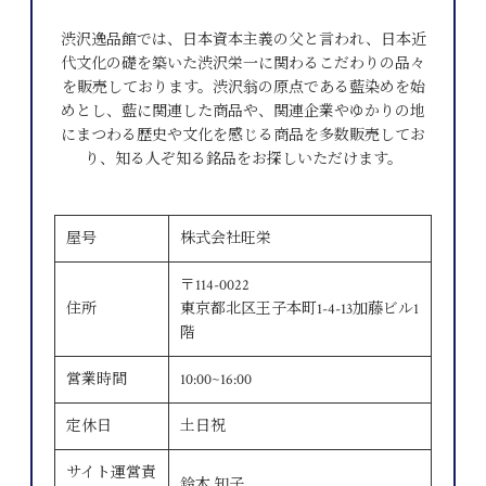
渋沢逸品館では、日本資本主義の父と言われ、日本近
代文化の礎を築いた渋沢栄一に関わるこだわりの品々
を販売しております。渋沢翁の原点である藍染めを始
めとし、藍に関連した商品や、関連企業やゆかりの地
にまつわる歴史や文化を感じる商品を多数販売してお
り、知る人ぞ知る銘品をお探しいただけます。
屋号
株式会社旺栄
〒114-0022
住所
東京都北区王子本町1-4-13加藤ビル1
階
営業時間
10:00~16:00
定休日
土日祝
サイト運営責
鈴木 知子