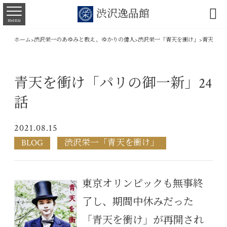

渋沢逸品館
menu
ホーム
>
渋沢栄一のあゆみと教え、ゆかりの偉人
>
渋沢栄一「青天を衝け」
>
青天を衝
青天を衝け「パリの御一新」24
話
2021.08.15
BLOG
渋沢栄一「青天を衝け」
東京オリンピックも無事終
了し、期間中休みだった
「青天を衝け」が再開され