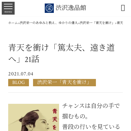

渋沢逸品館
menu
ホーム
>
渋沢栄一のあゆみと教え、ゆかりの偉人
>
渋沢栄一「青天を衝け」
>
青天を衝
青天を衝け「篤太夫、遠き道
へ」21話
2021.07.04
BLOG
渋沢栄一「青天を衝け」
チャンスは自分の手で
掴むもの。
普段の行いを見ている