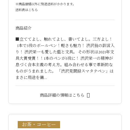
※商品価格以外に別途送料がかかります。
送料表はこちら
商品紹介
■立ててよし、触れてよし、書いてよし。三方よし！
1本で3役のボールペン！軽さも魅力！ 渋沢翁の訓言入
り！ 渋沢栄一も愛した藍と文具。 その形状は2021年文
具大賞受賞！！1本のペンが3役に！ 渋沢栄一の精神が
息づく合本主義の考え方。組み合わせる事で革新的な
ものがうまれました。 「渋沢見聞録スマタテペン」は
まさに用途を備…
商品詳細の情報はこちら
お茶・コーヒー