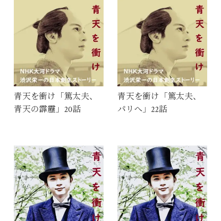
青天を衝け「篤太夫、
青天を衝け「篤太夫、
青天の霹靂」20話
パリへ」22話