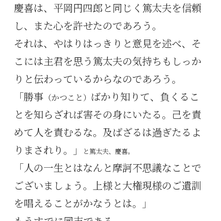
慶喜は、平岡円四郎と同じく篤太夫を信頼
し、また心を許せたのであろう。
それは、やはりはっきりと意見を述べ、そ
こには主君を思う篤太夫の気持ちもしっか
りと伝わっているからなのであろう。
「勝事
ばかり知りて、負くるこ
（かつこと）
とを知らざれば害その身にいたる。己を責
めて人を責むるな。及ばざるは過ぎたるよ
りまされり。」
と篤太夫、慶喜。
「人の一生とはなんと摩訶不思議なことで
ございましょう。上様と大権現様のご遺訓
を唱えることがかなうとは。」