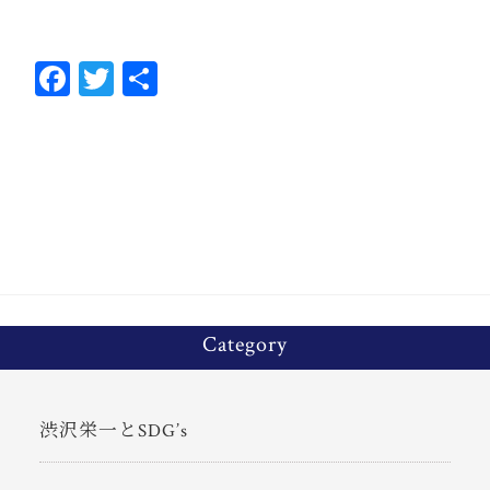
Fa
T
共
ce
wi
有
bo
tt
ok
er
Category
渋沢栄一とSDG’s