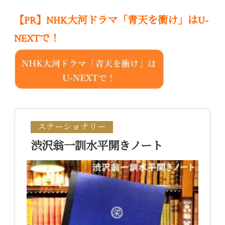
【PR】NHK大河ドラマ「青天を衝け」はU-
NEXTで！
ステーショナリー
渋沢翁一訓水平開きノート