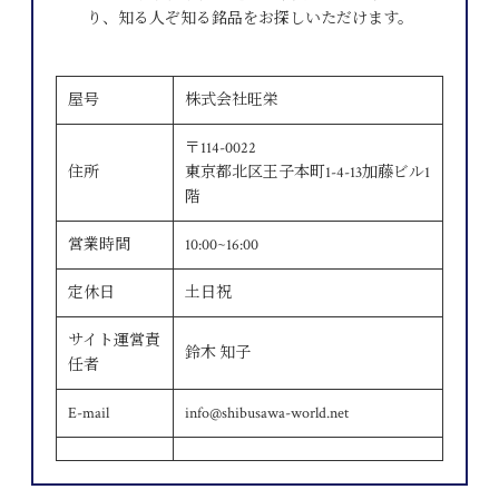
り、知る人ぞ知る銘品をお探しいただけます。
屋号
株式会社旺栄
〒114-0022
住所
東京都北区王子本町1-4-13加藤ビル1
階
営業時間
10:00~16:00
定休日
土日祝
サイト運営責
鈴木 知子
任者
E-mail
info@shibusawa-world.net